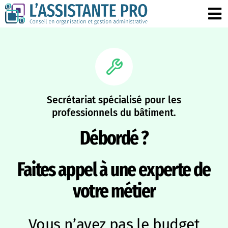
Passer
au
To
contenu
Na
Accueil
Nos services
Secrétariat spécialisé pour les
professionnels du bâtiment.
L’Assistante Pro
Débordé ?
Le point d’actu
Faites appel à une experte de
votre métier
Vous n’avez pas le budget