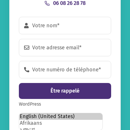
06 08 26 28 78
Être rappelé
WordPress
Select
Select
a
default