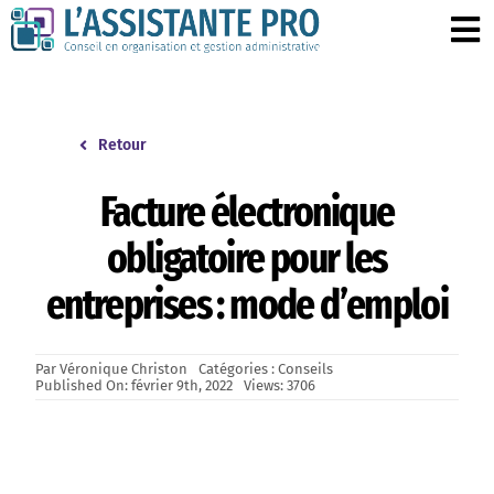
Passer
au
To
contenu
Na
Accueil
Retour
Nos services
Facture électronique
obligatoire pour les
L’Assistante Pro
entreprises : mode d’emploi
Le point d’actu
Par
Véronique Christon
Catégories :
Conseils
Published On: février 9th, 2022
Views: 3706